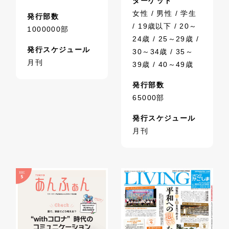
ターゲット
女性 / 男性 / 学生
発行部数
/ 19歳以下 / 20～
1000000部
24歳 / 25～29歳 /
発行スケジュール
30～34歳 / 35～
月刊
39歳 / 40～49歳
発行部数
65000部
発行スケジュール
月刊