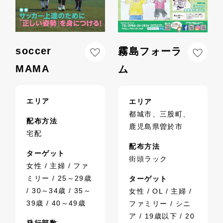
soccer
霧島フォーラ
MAMA
ム
エリア
エリア
都城市、三股町、
配布方法
鹿児島県曽於市
宅配
配布方法
ターゲット
街頭ラック
女性 / 主婦 / ファ
ミリー / 25～29歳
ターゲット
/ 30～34歳 / 35～
女性 / OL / 主婦 /
39歳 / 40～49歳
ファミリー / シニ
ア / 19歳以下 / 20