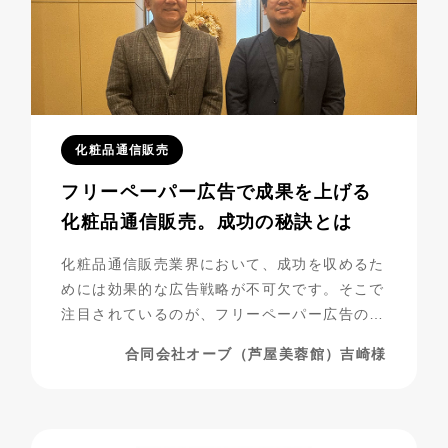
化粧品通信販売
フリーペーパー広告で成果を上げる
化粧品通信販売。成功の秘訣とは
化粧品通信販売業界において、成功を収めるた
めには効果的な広告戦略が不可欠です。そこで
注目されているのが、フリーペーパー広告の活
用です。合同会社オーブ（芦屋美蓉館様）は、
合同会社オーブ（芦屋美蓉館）吉崎様
シニア層をターゲットにした化粧品通販を展開
する中で、フリーペーパー広告を活用し、驚く
べき成果を上げています。今回は、その成功事
例に迫ります。