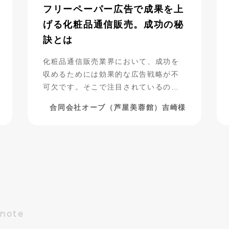
フリーペーパー広告で成果を上
げる化粧品通信販売。成功の秘
訣とは
化粧品通信販売業界において、成功を
収めるためには効果的な広告戦略が不
可欠です。そこで注目されているの
が、フリーペーパー広告の活用です。
合同会社オーブ（芦屋美蓉館）吉崎様
合同会社オーブ（芦屋美蓉館様）は、
シニア層をターゲットにした化粧品通
販を展開する中で、フリーペーパー広
告を活用し、驚くべき成果を上げてい
ます。今回は、その成功事例に迫りま
す。
Dnote