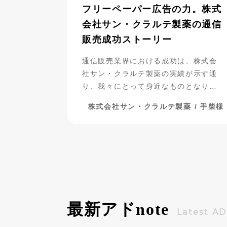
フリーペーパー広告の力。株式
会社サン・クラルテ製薬の通信
販売成功ストーリー
通信販売業界における成功は、株式会
社サン・クラルテ製薬の実績が示す通
り、我々にとって身近なものとなりつ
つあります。彼らがフリーペーパー広
株式会社サン・クラルテ製薬 / 手柴様
告を活用し、事業を発展させてきた過
程には、多くの挑戦と努力が詰まって
います。今回は、彼らの成功の秘密に
迫りながら、成功までの道のりを振り
返ってみましょう。
最新アド
note
Latest A