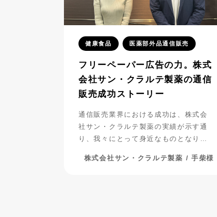
健康食品
医薬部外品通信販売
フリーペーパー広告の力。株式
会社サン・クラルテ製薬の通信
販売成功ストーリー
通信販売業界における成功は、株式会
社サン・クラルテ製薬の実績が示す通
り、我々にとって身近なものとなりつ
つあります。彼らがフリーペーパー広
株式会社サン・クラルテ製薬 / 手柴様
告を活用し、事業を発展させてきた過
程には、多くの挑戦と努力が詰まって
います。今回は、彼らの成功の秘密に
迫りながら、成功までの道のりを振り
返ってみましょう。