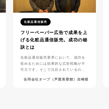
化粧品通信販売
フリーペーパー広告で成果を上
げる化粧品通信販売。成功の秘
訣とは
化粧品通信販売業界において、成功を
収めるためには効果的な広告戦略が不
可欠です。そこで注目されているの
が、フリーペーパー広告の活用です。
合同会社オーブ（芦屋美蓉館）吉崎様
合同会社オーブ（芦屋美蓉館様）は、
シニア層をターゲットにした化粧品通
販を展開する中で、フリーペーパー広
告を活用し、驚くべき成果を上げてい
ます。今回は、その成功事例に迫りま