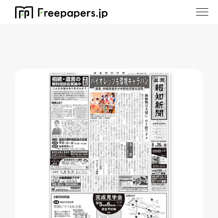
ホーム
/
滋賀報知新聞 甲賀特報