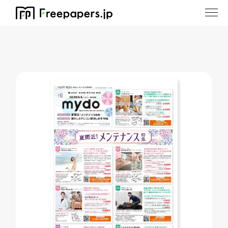
ホーム
/
mydo駿河区版