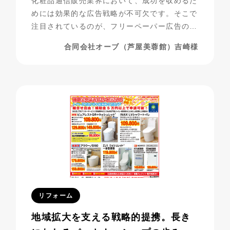
化粧品通信販売業界において、成功を収めるた
めには効果的な広告戦略が不可欠です。そこで
注目されているのが、フリーペーパー広告の活
用です。合同会社オーブ（芦屋美蓉館様）は、
合同会社オーブ（芦屋美蓉館）吉崎様
シニア層をターゲットにした化粧品通販を展開
する中で、フリーペーパー広告を活用し、驚く
べき成果を上げています。今回は、その成功事
例に迫ります。
リフォーム
地域拡大を支える戦略的提携。長き