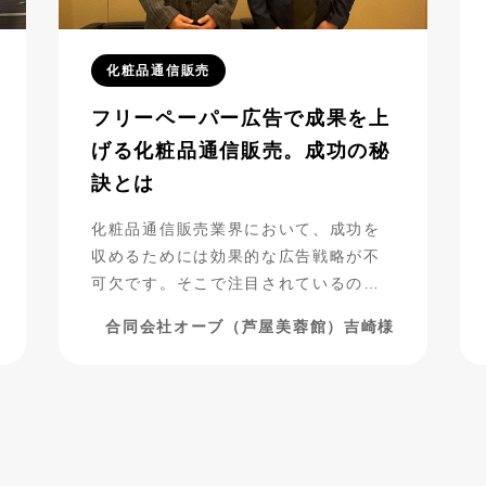
化粧品通信販売
フリーペーパー広告で成果を上
げる化粧品通信販売。成功の秘
訣とは
化粧品通信販売業界において、成功を
収めるためには効果的な広告戦略が不
可欠です。そこで注目されているの
が、フリーペーパー広告の活用です。
合同会社オーブ（芦屋美蓉館）吉崎様
合同会社オーブ（芦屋美蓉館様）は、
シニア層をターゲットにした化粧品通
販を展開する中で、フリーペーパー広
告を活用し、驚くべき成果を上げてい
ます。今回は、その成功事例に迫りま
す。