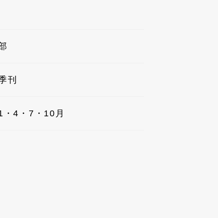
部
季刊
1・4・7・10月