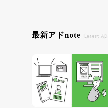
います。今回は、彼らの成功の秘密に
迫りながら、成功までの道のりを振り
返ってみましょう。
最新アド
note
Latest A