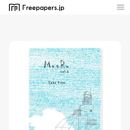
ホーム
/
MegRu