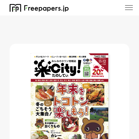
ホーム
/
楽City!(たのしてぃ!)