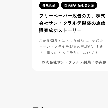
健康食品
医薬部外品通信販売
フリーペーパー広告の力。株式
会社サン・クラルテ製薬の通信
販売成功ストーリー
通信販売業界における成功は、株式会
社サン・クラルテ製薬の実績が示す通
り、我々にとって身近なものとなりつ
つあります。彼らがフリーペーパー広
株式会社サン・クラルテ製薬 / 手柴様
告を活用し、事業を発展させてきた過
程には、多くの挑戦と努力が詰まって
います。今回は、彼らの成功の秘密に
迫りながら、成功までの道のりを振り
返ってみましょう。