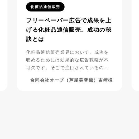
化粧品通信販売
フリーペーパー広告で成果を上
げる化粧品通信販売。成功の秘
訣とは
化粧品通信販売業界において、成功を
収めるためには効果的な広告戦略が不
可欠です。そこで注目されているの
が、フリーペーパー広告の活用です。
合同会社オーブ（芦屋美蓉館）吉崎様
合同会社オーブ（芦屋美蓉館様）は、
シニア層をターゲットにした化粧品通
販を展開する中で、フリーペーパー広
告を活用し、驚くべき成果を上げてい
ます。今回は、その成功事例に迫りま
す。