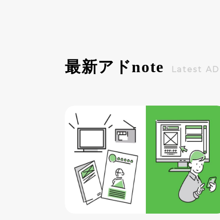
迫りながら、成功までの道のりを振り
返ってみましょう。
最新アド
note
Latest A