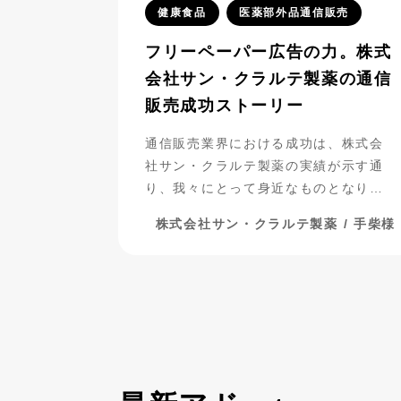
健康食品
医薬部外品通信販売
フリーペーパー広告の力。株式
会社サン・クラルテ製薬の通信
販売成功ストーリー
通信販売業界における成功は、株式会
社サン・クラルテ製薬の実績が示す通
り、我々にとって身近なものとなりつ
つあります。彼らがフリーペーパー広
株式会社サン・クラルテ製薬 / 手柴様
告を活用し、事業を発展させてきた過
程には、多くの挑戦と努力が詰まって
います。今回は、彼らの成功の秘密に
迫りながら、成功までの道のりを振り
返ってみましょう。