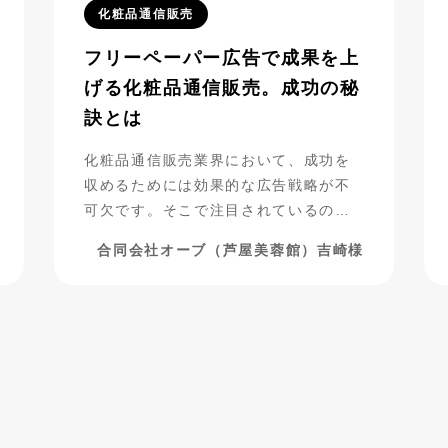
化粧品通信販売
フリーペーパー広告で成果を上
げる化粧品通信販売。成功の秘
訣とは
化粧品通信販売業界において、成功を
収めるためには効果的な広告戦略が不
可欠です。そこで注目されているの
が、フリーペーパー広告の活用です。
合同会社オーブ（芦屋美蓉館）吉崎様
合同会社オーブ（芦屋美蓉館様）は、
シニア層をターゲットにした化粧品通
販を展開する中で、フリーペーパー広
告を活用し、驚くべき成果を上げてい
ます。今回は、その成功事例に迫りま
す。