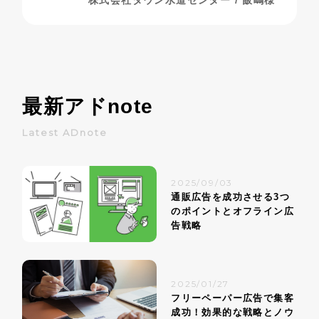
株式会社タウン水道センター / 飯嶋様
最新アド
note
Latest ADnote
2025/09/03
通販広告を成功させる3つ
のポイントとオフライン広
告戦略
2025/01/27
フリーペーパー広告で集客
成功！効果的な戦略とノウ