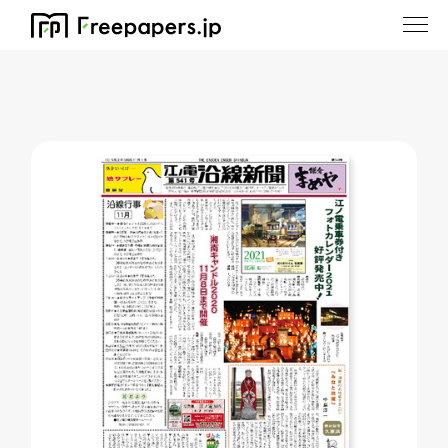
ホーム
/
江ノ電沿線新聞