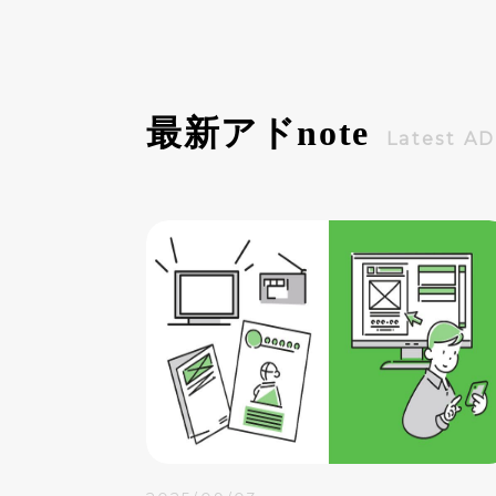
迫りながら、成功までの道のりを振り
返ってみましょう。
最新アド
note
Latest A