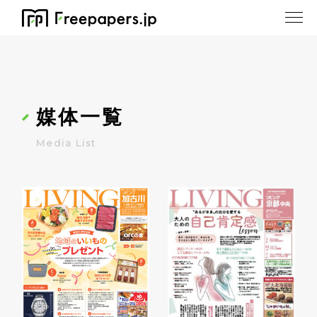
ホーム
/
業種
/
店舗
/
ページ 2
媒体一覧
Media List