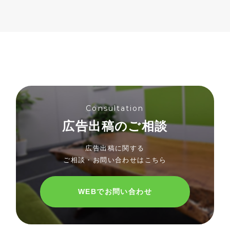
Consultation
広告出稿のご相談
広告出稿に関する
ご相談・お問い合わせはこちら
WEBでお問い合わせ