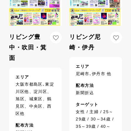
リビング豊
リビング尼
中・吹田・箕
崎・伊丹
面
エリア
尼崎市､伊丹市 他
エリア
大阪市都島区､東淀
配布方法
川区他、淀川区、
新聞折込
旭区、城東区、鶴
ターゲット
見区、中央区、西
女性 / 主婦 / 25～
区他
29歳 / 30～34歳 /
配布方法
35～39歳 / 40～