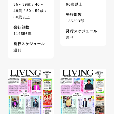
35～39歳 / 40～
60歳以上
49歳 / 50～59歳 /
発行部数
60歳以上
135293部
発行部数
発行スケジュール
114556部
週刊
発行スケジュール
週刊