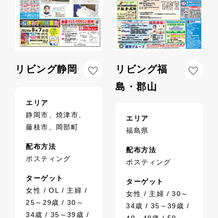
リビング静岡
リビング福
島・郡山
エリア
静岡市、焼津市、
エリア
藤枝市、岡部町
福島県
配布方法
配布方法
ポスティング
ポスティング
ターゲット
ターゲット
女性 / OL / 主婦 /
女性 / 主婦 / 30～
25～29歳 / 30～
34歳 / 35～39歳 /
34歳 / 35～39歳 /